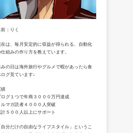
名前：りく
現在は、毎月安定的に収益が得られる、自動化
の仕組みの作り方を教えています。
休みの日は海外旅行やグルメで暇があったら食
べログ見ています♩
実績
ブログ１つで年商３０００万円達成
メルマガ読者４０００人突破
累計５００人以上にサポート
「自分だけの自由なライフスタイル」というこ