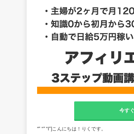
今す
“” “” “l”]こんにちは！りくです。