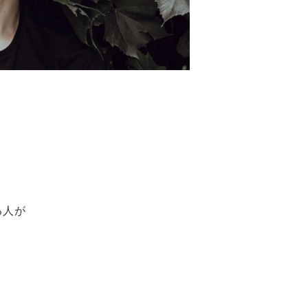
』
る人が