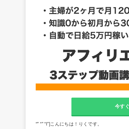
今す
“” “” “l”]こんにちは！りくです。