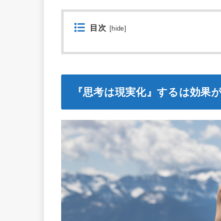
目次
[
hide
]
『思考は現実化』するは効果