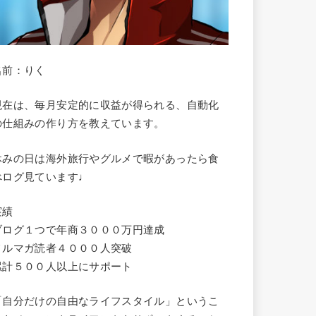
名前：りく
現在は、毎月安定的に収益が得られる、自動化
の仕組みの作り方を教えています。
休みの日は海外旅行やグルメで暇があったら食
べログ見ています♩
実績
ブログ１つで年商３０００万円達成
メルマガ読者４０００人突破
累計５００人以上にサポート
「自分だけの自由なライフスタイル」というこ