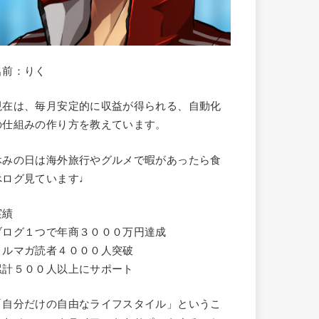
名前：りく
現在は、毎月安定的に収益が得られる、自動化
の仕組みの作り方を教えています。
休みの日は海外旅行やグルメで暇があったら食
べログ見ています♩
実績
ブログ１つで年商３０００万円達成
メルマガ読者４０００人突破
累計５００人以上にサポート
「自分だけの自由なライフスタイル」というこ