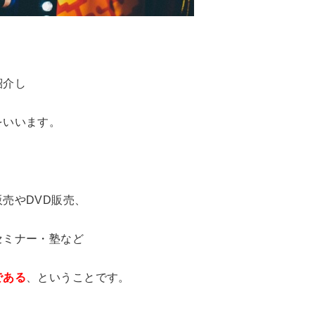
紹介し
をいいます。
売やDVD販売、
セミナー・塾など
である
、ということです。